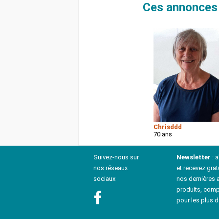
Ces annonces 
Chrisddd
70 ans
Suivez-nous sur
Newsletter
: 
nos réseaux
et recevez grat
sociaux
nos dernières a
produits, comp
pour les plus d