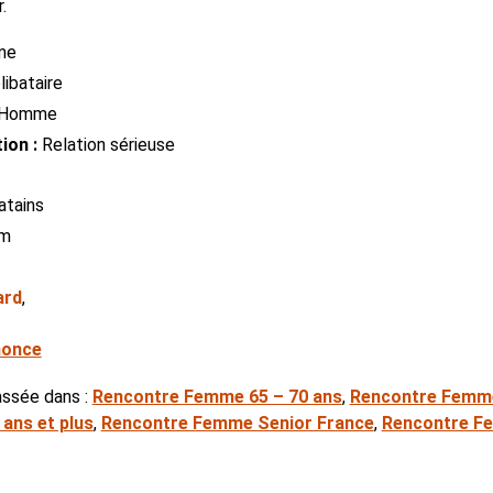
.
me
ibataire
Homme
ion :
Relation sérieuse
atains
cm
ard
,
nonce
assée dans :
Rencontre Femme 65 – 70 ans
,
Rencontre Femme
ans et plus
,
Rencontre Femme Senior France
,
Rencontre F