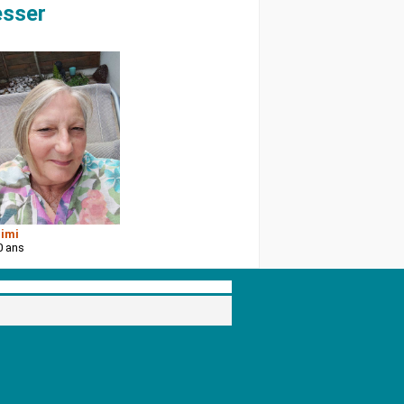
esser
imi
0 ans