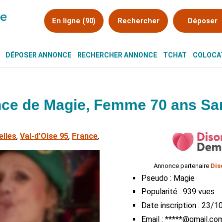
En ligne (90)
Rechercher
Déposer
DÉPOSER ANNONCE
RECHERCHER ANNONCE
TCHAT
COLOCAT
ce de Magie, Femme 70 ans Sar
elles
,
Val-d’Oise 95
,
France
,
Annonce partenaire
Dis
Pseudo : Magie
Popularité : 939 vues
Date inscription : 23/
Email : *****@gmail.co