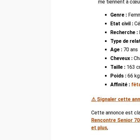
me tiennent à cœur
Genre :
Fem
Etat civil :
Cél
Recherche :
Type de relat
Age :
70 ans
Cheveux :
Ch
Taille :
163 
Poids :
66 kg
Affinité :
fêt
⚠ Signaler cette an
Cette annonce est cl
Rencontre Senior 70 
et plus
,