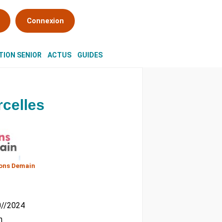
Connexion
ION SENIOR
ACTUS
GUIDES
celles
ons Demain
10//2024
m