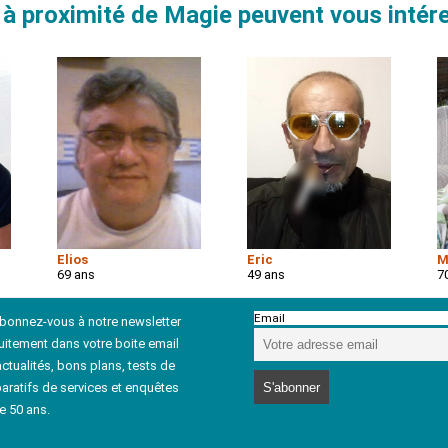
à proximité de Magie peuvent vous intér
Elios
Eric
M
69 ans
49 ans
7
Email
abonnez-vous à notre newsletter
uitement dans votre boite email
ctualités, bons plans, tests de
aratifs de services et enquêtes
e 50 ans.