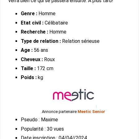
verra bien ce qui se passera ensuite. À plus tard!
Genre :
Homme
Etat civil :
Célibataire
Recherche :
Homme
Type de relation :
Relation sérieuse
Age :
56 ans
Cheveux :
Roux
Taille :
172 cm
Poids :
kg
Annonce partenaire
Meetic Senior
Pseudo : Maxime
Popularité : 30 vues
Date inscription : 04/04//2024