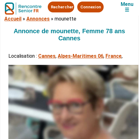
Menu
Rechercher
Connexion
☰
Accueil
»
Annonces
»
mounette
Annonce de mounette, Femme 78 ans
Cannes
Localisation :
Cannes
,
Alpes-Maritimes 06
,
France
,