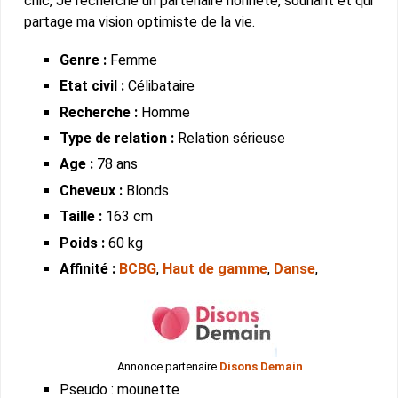
chic, Je recherche un partenaire honnête, souriant et qui
partage ma vision optimiste de la vie.
Genre :
Femme
Etat civil :
Célibataire
Recherche :
Homme
Type de relation :
Relation sérieuse
Age :
78 ans
Cheveux :
Blonds
Taille :
163 cm
Poids :
60 kg
Affinité :
BCBG
,
Haut de gamme
,
Danse
,
Annonce partenaire
Disons Demain
Pseudo : mounette