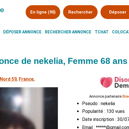
En ligne (90)
Rechercher
Déposer
DÉPOSER ANNONCE
RECHERCHER ANNONCE
TCHAT
COLOCAT
nce de nekelia, Femme 68 ans 
Nord 59
,
France
,
Annonce partenaire
Dis
Pseudo : nekelia
Popularité : 130 vues
Date inscription : 30/
Email : *****@gmail.co