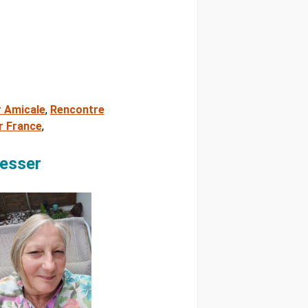
 Amicale
,
Rencontre
r France
,
resser