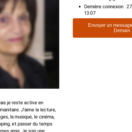
Dernière connexion : 
13:07
Envoyer un message
Demain
mais je reste active en
umanitaire. J’aime la lecture,
ages, la musique, le cinéma,
opping, et passer du temps
 mes amis. Je suis une