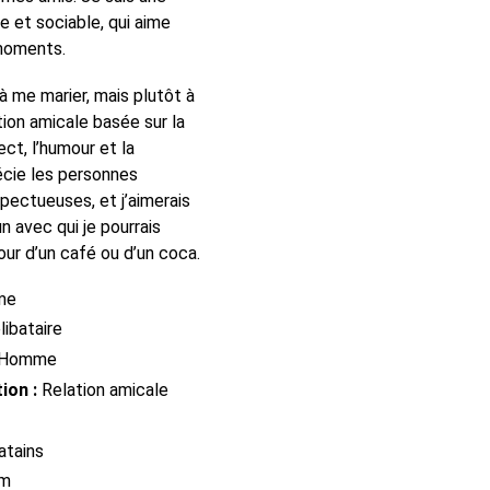
 et sociable, qui aime
moments.
à me marier, mais plutôt à
tion amicale basée sur la
ect, l’humour et la
écie les personnes
spectueuses, et j’aimerais
n avec qui je pourrais
tour d’un café ou d’un coca.
me
ibataire
Homme
ion :
Relation amicale
atains
cm