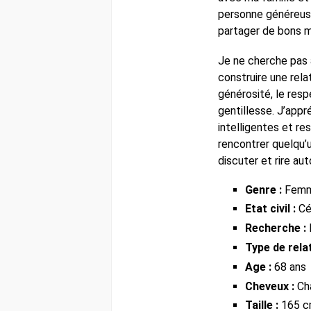
personne généreuse
partager de bons 
Je ne cherche pas 
construire une rela
générosité, le resp
gentillesse. J’appr
intelligentes et re
rencontrer quelqu’u
discuter et rire au
Genre :
Fem
Etat civil :
Cél
Recherche :
Type de relat
Age :
68 ans
Cheveux :
Ch
Taille :
165 