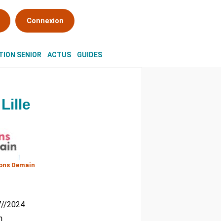
Connexion
ION SENIOR
ACTUS
GUIDES
Lille
ons Demain
07//2024
m