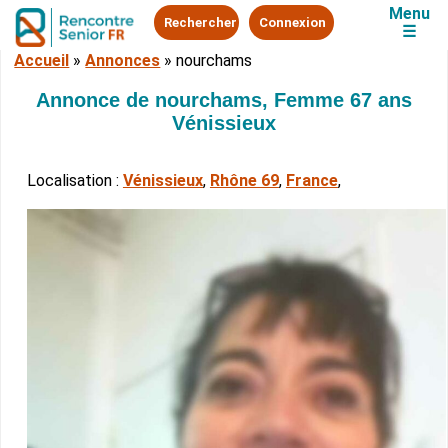
Menu
Rechercher
Connexion
☰
Accueil
»
Annonces
»
nourchams
Annonce de nourchams, Femme 67 ans
Vénissieux
Localisation :
Vénissieux
,
Rhône 69
,
France
,