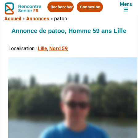
Menu
Rechercher
Connexion
☰
Accueil
»
Annonces
»
patoo
Annonce de patoo, Homme 59 ans Lille
Localisation :
Lille
,
Nord 59
,