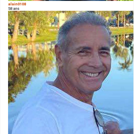
alain0108
58 ans