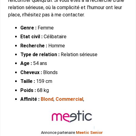
rencontrer quelqu’un. Si vous êtes à la recherche d’une
relation sérieuse, où la complicité et l’humour ont leur
place, n’hésitez pas à me contacter.
Genre :
Femme
Etat civil :
Célibataire
Recherche :
Homme
Type de relation :
Relation sérieuse
Age :
54 ans
Cheveux :
Blonds
Taille :
159 cm
Poids :
68 kg
Affinité :
Blond
,
Commercial
,
Annonce partenaire
Meetic Senior