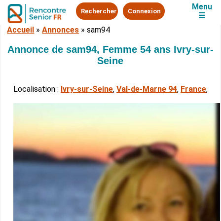
Menu
Rechercher
Connexion
☰
Accueil
»
Annonces
»
sam94
Annonce de sam94, Femme 54 ans Ivry-sur-
Seine
Localisation :
Ivry-sur-Seine
,
Val-de-Marne 94
,
France
,