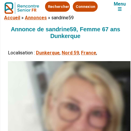
Menu
Rechercher
Connexion
☰
Accueil
»
Annonces
»
sandrine59
Annonce de sandrine59, Femme 67 ans
Dunkerque
Localisation :
Dunkerque
,
Nord 59
,
France
,