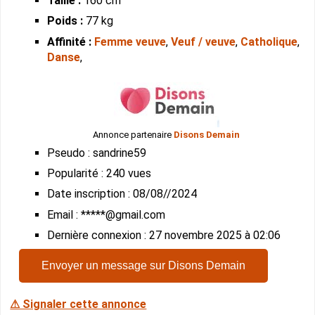
Taille :
160 cm
Poids :
77 kg
Affinité :
Femme veuve
,
Veuf / veuve
,
Catholique
,
Danse
,
Annonce partenaire
Disons Demain
Pseudo : sandrine59
Popularité : 240 vues
Date inscription : 08/08//2024
Email : *****@gmail.com
Dernière connexion : 27 novembre 2025 à 02:06
Envoyer un message sur Disons Demain
⚠ Signaler cette annonce