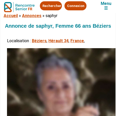
Menu
Rechercher
Connexion
☰
Accueil
»
Annonces
»
saphyr
Annonce de saphyr, Femme 66 ans Béziers
Localisation :
Béziers
,
Hérault 34
,
France
,