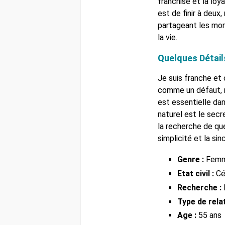
franchise et la loy
est de finir à deux,
partageant les mo
la vie.
Quelques Détail
Je suis franche et 
comme un défaut, m
est essentielle dan
naturel est le secr
la recherche de que
simplicité et la sin
Genre :
Fem
Etat civil :
Cél
Recherche :
Type de relat
Age :
55 ans