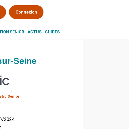
Connexion
ION SENIOR
ACTUS
GUIDES
sur-Seine
tic Senior
07//2024
m