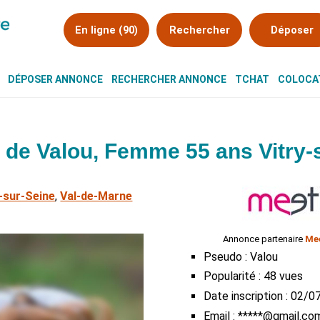
En ligne (90)
Rechercher
Déposer
DÉPOSER ANNONCE
RECHERCHER ANNONCE
TCHAT
COLOCAT
de Valou, Femme 55 ans Vitry-
y-sur-Seine
,
Val-de-Marne
Annonce partenaire
Mee
Pseudo : Valou
Popularité : 48 vues
Date inscription : 02/
Email : *****@gmail.co