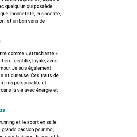
ec quelqu’un qui possède
que l’honnêteté, la sincérité,
sion, et un bon sens de
é
rire comme « attachiante »
ntière, gentille, loyale, avec
umour. Je suis également
e et curieuse. Ces traits de
ent ma personnalité et
 dans la vie avec énergie et
ps
running et le sport en salle.
 grande passion pour moi,
 pour la dance, la soul et la