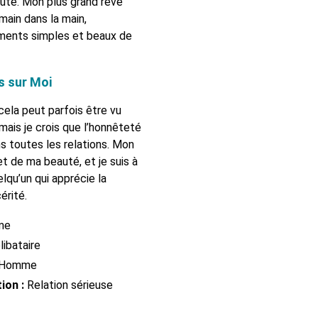
auté. Mon plus grand rêve
 main dans la main,
ments simples et beaux de
s sur Moi
cela peut parfois être vu
ais je crois que l’honnêteté
s toutes les relations. Mon
et de ma beauté, et je suis à
lqu’un qui apprécie la
cérité.
me
ibataire
Homme
ion :
Relation sérieuse