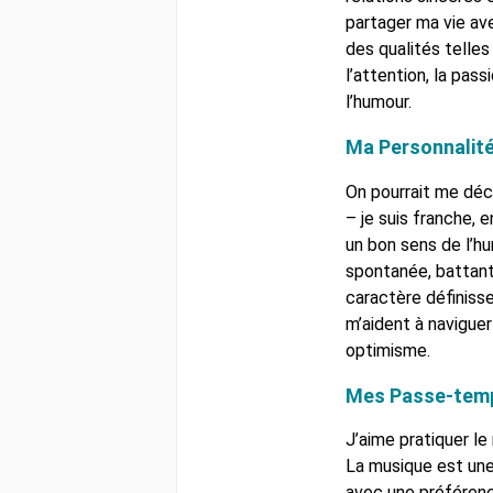
partager ma vie av
des qualités telles 
l’attention, la pas
l’humour.
Ma Personnalit
On pourrait me déc
– je suis franche, e
un bon sens de l’h
spontanée, battant
caractère définiss
m’aident à naviguer
optimisme.
Mes Passe-tem
J’aime pratiquer le 
La musique est une
avec une préférence