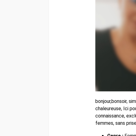
bonjour,bonsoir, si
chaleureuse, Ici po
connaissance, exc
femmes, sans prise 
Genre :
Fem