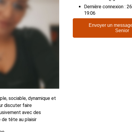
Dernière connexion : 
19:06
Envoyer un message
Senior
mple, sociable, dynamique et
ur discuter faire
lusivement avec des
de tête au plaisir
me