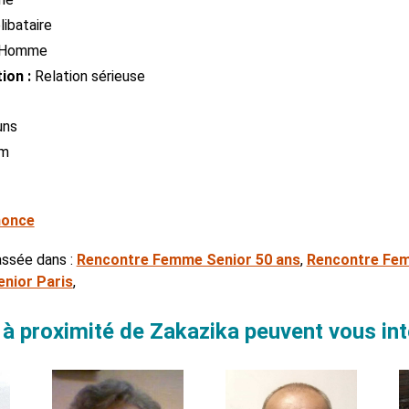
ibataire
Homme
ion :
Relation sérieuse
uns
cm
nonce
assée dans :
Rencontre Femme Senior 50 ans
,
Rencontre Fem
nior Paris
,
à proximité de Zakazika peuvent vous in