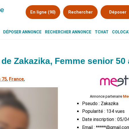
En ligne (90)
Rechercher
Déposer
DÉPOSER ANNONCE
RECHERCHER ANNONCE
TCHAT
COLOCAT
de Zakazika, Femme senior 50 
s 75
,
France
,
Annonce partenaire
Mee
Pseudo : Zakazika
Popularité : 134 vues
Date inscription : 05/
Email : *****@gmail.co