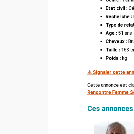
Etat civil :
Cél
Recherche :
Type de relat
Age :
51 ans
Cheveux :
Br
Taille :
163 
Poids :
kg
⚠ Signaler cette an
Cette annonce est cl
Rencontre Femme Se
Ces annonces 