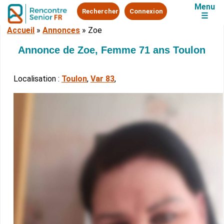
Menu
Rechercher
Connexion
☰
Accueil
»
Annonces
»
Zoe
Annonce de Zoe, Femme 71 ans Toulon
Localisation :
Toulon
,
Var 83
,