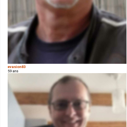
evasion83
59 ans