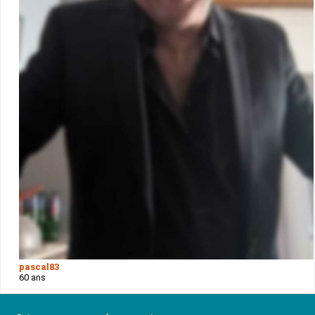
pascal83
60 ans