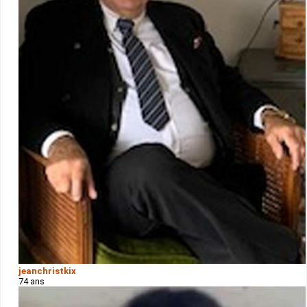
jeanchristkix
74 ans