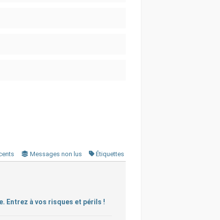
cents
Messages non lus
Étiquettes
 Entrez à vos risques et périls !