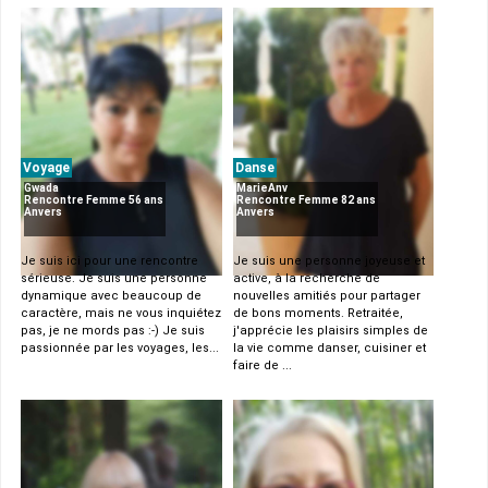
Voyage
Danse
Gwada
MarieAnv
Rencontre Femme 56 ans
Rencontre Femme 82 ans
Anvers
Anvers
Je suis ici pour une rencontre
Je suis une personne joyeuse et
sérieuse. Je suis une personne
active, à la recherche de
dynamique avec beaucoup de
nouvelles amitiés pour partager
caractère, mais ne vous inquiétez
de bons moments. Retraitée,
pas, je ne mords pas :-) Je suis
j'apprécie les plaisirs simples de
passionnée par les voyages, les...
la vie comme danser, cuisiner et
faire de ...