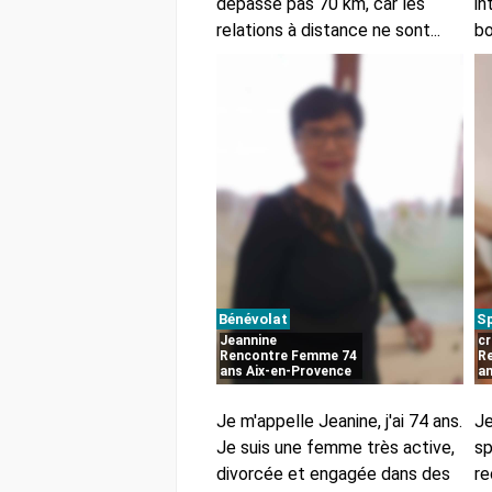
dépasse pas 70 km, car les
in
relations à distance ne sont...
bo
Bénévolat
S
Jeannine
cr
Rencontre Femme 74
R
ans Aix-en-Provence
a
Je m'appelle Jeanine, j'ai 74 ans.
Je
Je suis une femme très active,
sp
divorcée et engagée dans des
re