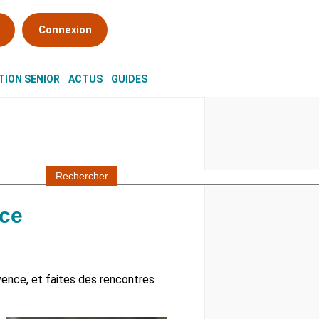
Connexion
ION SENIOR
ACTUS
GUIDES
nce
ence, et faites des rencontres