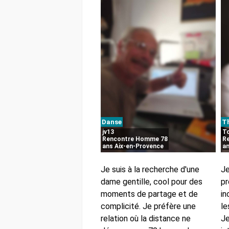
Danse
T
jv13
T
Rencontre Homme 78
R
ans Aix-en-Provence
a
Je suis à la recherche d'une
Je
dame gentille, cool pour des
pr
moments de partage et de
in
complicité. Je préfère une
le
relation où la distance ne
Je