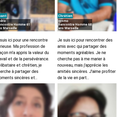
hant
Chrétien
dric
gysmo
encontre Homme 61
Rencontre Homme 68
s Marseille
ans Marseille
 suis ici pour une rencontre
Je suis ici pour rencontrer des
rieuse. Ma profession de
amis avec qui partager des
çon m’a appris la valeur du
moments agréables. Je ne
avail et de la persévérance.
cherche pas à me marier à
libataire et chrétien, je
nouveau, mais j'apprécie les
erche à partager des
amitiés sincères. J'aime profiter
ments sincères et...
de la vie en part...