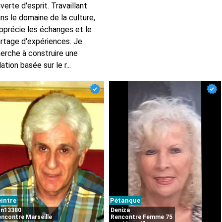
verte d'esprit. Travaillant
ns le domaine de la culture,
apprécie les échanges et le
rtage d'expériences. Je
erche à construire une
lation basée sur le r...
intre
Pétanque
on13380
Deniza
ncontre Marseille
Rencontre Femme 75