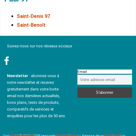
Saint-Denis 97
Saint-Benoît
Suivez-nous sur nos réseaux sociaux
Email
Newsletter
: abonnez-vous à
notre newsletter et recevez
gratuitement dans votre boite
email nos dernières actualités,
bons plans, tests de produits,
comparatifs de services et
enquêtes pour les plus de 50 ans.
Copyright © 2015 - 2024 rencontresenior-fr.com - Service de rencontre pour