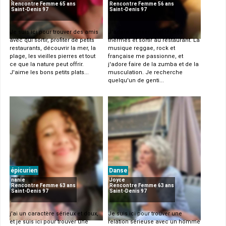
Rencontre Femme 65 ans
Rencontre Femme 56 ans
Saint-Denis 97
Saint-Denis 97
Je suis ici pour trouver des amis
J'adore danser, profiter des
avec qui sortir, profiter de petits
thermes et sortir au restaurant. La
restaurants, découvrir la mer, la
musique reggae, rock et
plage, les vieilles pierres et tout
française me passionne, et
ce que la nature peut offrir.
j'adore faire de la zumba et de la
J'aime les bons petits plats...
musculation. Je recherche
quelqu'un de genti...
épicurien
Danse
nanie
Joyce
Rencontre Femme 63 ans
Rencontre Femme 63 ans
Saint-Denis 97
Saint-Denis 97
j'ai un caractère sérieux et doux,
Je suis ici pour trouver une
et je suis ici pour trouver une
relation sérieuse avec un homme