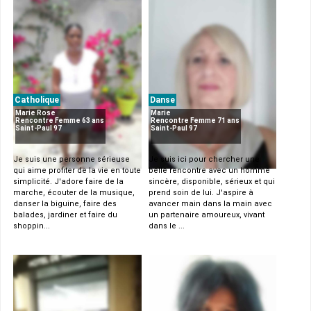
Catholique
Danse
Marie Rose
Marie
Rencontre Femme 63 ans
Rencontre Femme 71 ans
Saint-Paul 97
Saint-Paul 97
Je suis une personne sérieuse
Je suis ici pour chercher une
qui aime profiter de la vie en toute
belle rencontre avec un homme
simplicité. J'adore faire de la
sincère, disponible, sérieux et qui
marche, écouter de la musique,
prend soin de lui. J'aspire à
danser la biguine, faire des
avancer main dans la main avec
balades, jardiner et faire du
un partenaire amoureux, vivant
shoppin...
dans le ...