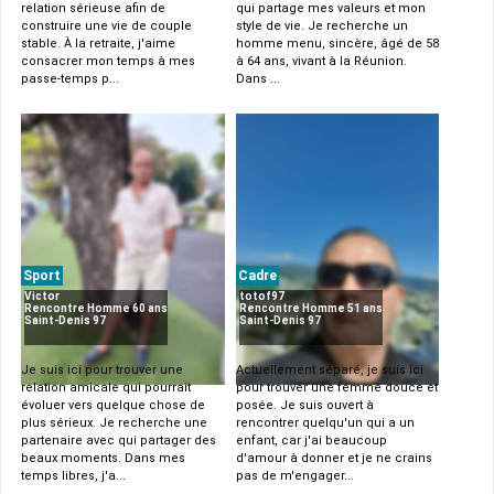
relation sérieuse afin de
qui partage mes valeurs et mon
construire une vie de couple
style de vie. Je recherche un
stable. À la retraite, j'aime
homme menu, sincère, âgé de 58
consacrer mon temps à mes
à 64 ans, vivant à la Réunion.
passe-temps p...
Dans ...
Sport
Cadre
Victor
totof97
Rencontre Homme 60 ans
Rencontre Homme 51 ans
Saint-Denis 97
Saint-Denis 97
Je suis ici pour trouver une
Actuellement séparé, je suis ici
relation amicale qui pourrait
pour trouver une femme douce et
évoluer vers quelque chose de
posée. Je suis ouvert à
plus sérieux. Je recherche une
rencontrer quelqu'un qui a un
partenaire avec qui partager des
enfant, car j'ai beaucoup
beaux moments. Dans mes
d'amour à donner et je ne crains
temps libres, j'a...
pas de m'engager...