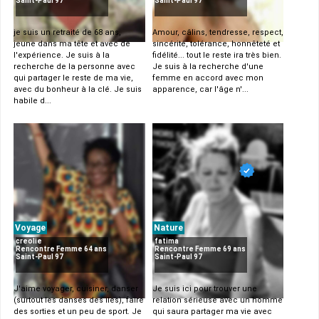
Saint-Paul 97
Saint-Paul 97
je suis un retraité de 68 ans,
Amour, câlins, tendresse, respect,
jeune dans ma tête et avec de
sincérité, tolérance, honnêteté et
l'expérience. Je suis à la
fidélité... tout le reste ira très bien.
recherche de la personne avec
Je suis à la recherche d'une
qui partager le reste de ma vie,
femme en accord avec mon
avec du bonheur à la clé. Je suis
apparence, car l'âge n'...
habile d...
Voyage
Nature
creolie
fatima
Rencontre Femme 64 ans
Rencontre Femme 69 ans
Saint-Paul 97
Saint-Paul 97
J'aime voyager, cuisiner, danser
Je suis ici pour trouver une
(surtout les danses des îles), faire
relation sérieuse avec un homme
des sorties et un peu de sport. Je
qui saura partager ma vie avec