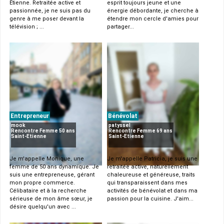
Étienne. Retraitée active et
esprit toujours jeune et une
passionnée, je ne suis pas du
énergie débordante, je cherche à
genre à me poser devant la
étendre mon cercle d'amies pour
télévision ; ...
partager...
Entrepreneur
Bénévolat
mook
patyssel
Rencontre Femme 50 ans
Rencontre Femme 69 ans
Saint-Etienne
Saint-Etienne
Je m'appelle Monique, une
Je m'appelle Patricia, je suis une
femme de 50 ans dynamique. Je
retraitée active, naturellement
suis une entrepreneuse, gérant
chaleureuse et généreuse, traits
mon propre commerce.
qui transparaissent dans mes
Célibataire et à la recherche
activités de bénévolat et dans ma
sérieuse de mon âme sœur, je
passion pour la cuisine. J'aim...
désire quelqu'un avec ...