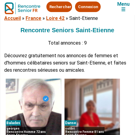
Menu
Rechercher
Connexion
☰
Accueil
»
France
»
Loire 42
»
Saint-Etienne
Rencontre Seniors Saint-Etienne
Total annonces : 9
Découvrez gratuitement nos annonces de femmes et
d'hommes célibataires seniors sur Saint-Etienne, et faites
des rencontres sérieuses ou amicales.
Balades
Danse
georges
colibri
Rencontre Homme 72 ans
Rencontre Femme 81 ans