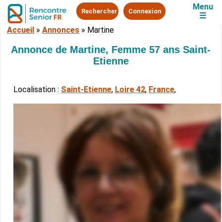
Menu
Rechercher
Connexion
☰
Accueil
»
Annonces
»
Martine
Annonce de Martine, Femme 57 ans Saint-
Etienne
Localisation :
Saint-Etienne
,
Loire 42
,
France
,