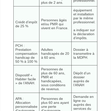
professionnel.
plus de 2 ans.
équipement
et installation
par le même
Personnes âgés
Crédit d’impôt
professionnel.
et/ou PMR qui
de 25 %
vivent en France.
a indiquer sur
la déclaration
d’impôts.
PCH :
Prestation
Adultes
Dossier à
compensation
handicapés de 20
transmettre à
handicap de
à 60 ans.
la MDPH.
50 % à 100 %
Personnes de
plus de 60 ans,
Dépôt d’un
Dispositif «
PMR et
dossier
Habiter facile
handicapées,
auprès de
» de l’ANAH.
sous conditions
l’ANAH
de revenus.
Demande en
APA :
Personnes de
ligne ou
Allocation
plus 60 ans ayant
auprès des
personnalisée
une perte
services du
d’autonomie
d’autonomie,