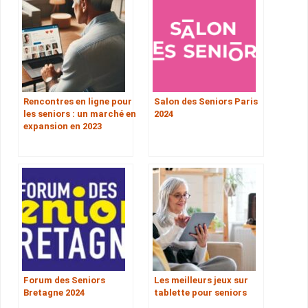
Rencontres en ligne pour
Salon des Seniors Paris
les seniors : un marché en
2024
expansion en 2023
Forum des Seniors
Les meilleurs jeux sur
Bretagne 2024
tablette pour seniors