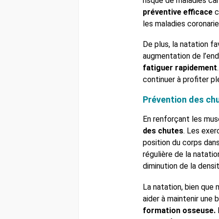
risque de maladies car
préventive efficace
c
les maladies coronari
De plus, la natation f
augmentation de l’en
fatiguer rapidement
continuer à profiter pl
Prévention des chu
En renforçant les musc
des chutes
. Les exer
position du corps dans
régulière de la natati
diminution de la densi
La natation, bien que
aider à maintenir une
formation osseuse.