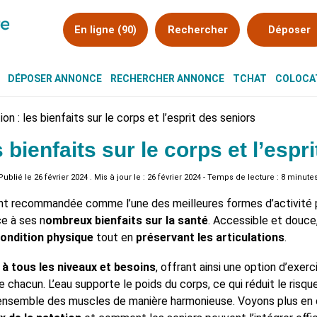
En ligne (90)
Rechercher
Déposer
DÉPOSER ANNONCE
RECHERCHER ANNONCE
TCHAT
COLOCAT
on : les bienfaits sur le corps et l’esprit des seniors
s bienfaits sur le corps et l’espr
Publié le
26 février 2024
. Mis à jour le : 26 février 2024 - Temps de lecture : 8 minute
nt recommandée comme l’une des meilleures formes d’activité 
e à ses n
ombreux bienfaits sur la santé
. Accessible et douce
ondition physique
tout en
préservant les articulations
.
 à tous les niveaux et besoins
, offrant ainsi une option d’exer
e chacun. L’eau supporte le poids du corps, ce qui réduit le risqu
l’ensemble des muscles de manière harmonieuse. Voyons plus en 