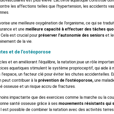
diovasculaires est plus élevé. L’activité aquatique constitue do
ontre les affections telles que l’hypertension, les accidents va
ennes.
avorise une meilleure oxygénation de l’organisme, ce qui se tradui
durance et une
meilleure capacité à effectuer des tâches quo
. Cela est crucial pour
préserver l’autonomie des seniors
et l
einement de la vie.
tes et de l’ostéoporose
les et en améliorant l’équilibre, la natation joue un rôle importa
cices aquatiques stimulent le système proprioceptif, qui aide à 
 l’espace, un facteur clé pour éviter les chutes accidentelles. En
on peut contribuer à la
prévention de l’ostéoporose,
une maladi
té osseuse et un risque accru de fractures.
 moins impactante que des exercices comme la marche ou la cou
 bonne santé osseuse grâce à ses
mouvements résistants qui s
Il est possible de combiner la natation avec des activités terre