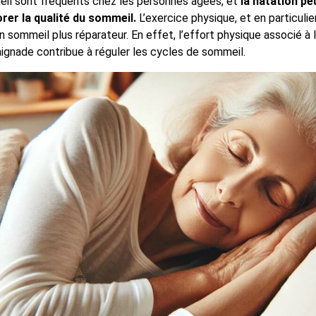
il sont fréquents chez les personnes âgées, et
la natation pe
rer la qualité du sommeil.
L’exercice physique, et en particulier
n sommeil plus réparateur. En effet, l’effort physique associé à
aignade contribue à réguler les cycles de sommeil.