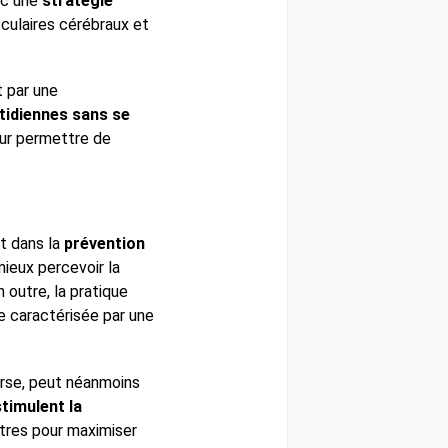
nc une
stratégie
sculaires cérébraux et
t par une
tidiennes sans se
eur permettre de
nt dans la
prévention
mieux percevoir la
 outre, la pratique
e caractérisée par une
rse, peut néanmoins
timulent la
stres pour maximiser