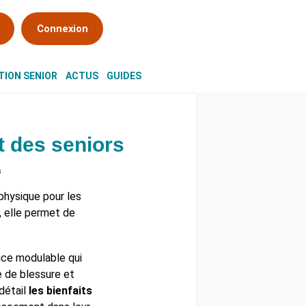
Connexion
ION SENIOR
ACTUS
GUIDES
it des seniors
s
physique pour les
, elle permet de
cice modulable qui
e de blessure et
détail
les bienfaits