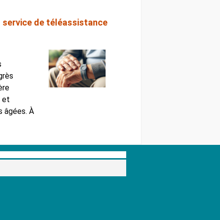
 service de téléassistance
s
grès
ère
t et
s âgées. À