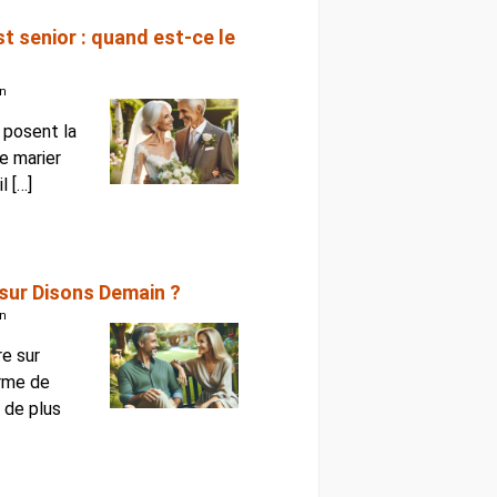
t senior : quand est-ce le
an
 posent la
se marier
l […]
sur Disons Demain ?
an
re sur
orme de
s de plus