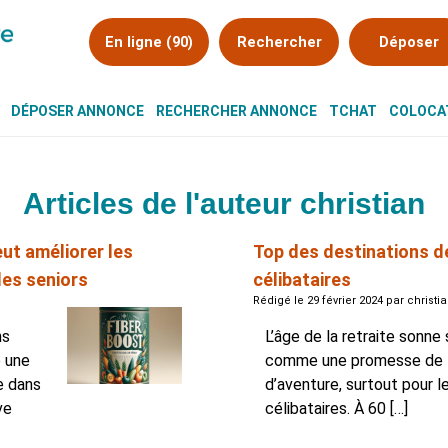
En ligne (90)
Rechercher
Déposer
DÉPOSER ANNONCE
RECHERCHER ANNONCE
TCHAT
COLOCAT
Articles de l'auteur christian
ut améliorer les
Top des destinations d
les seniors
célibataires
Rédigé le 29 février 2024 par christi
ns
L’âge de la retraite sonne
 une
comme une promesse de l
e dans
d’aventure, surtout pour l
ve
célibataires. À 60 […]