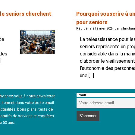
de seniors cherchent
Pourquoi souscrire à un
pour seniors
Rédigé le 9 février 2024 par christian
de
La téléassistance pour le
l
seniors représente un pro
 des
considérable dans la mani
]
d’aborder le vieillissemen
l’autonomie des personne
une […]
Email
abonnez-vous à notre newsletter
uitement dans votre boite email
ctualités, bons plans, tests de
aratifs de services et enquêtes
e 50 ans.