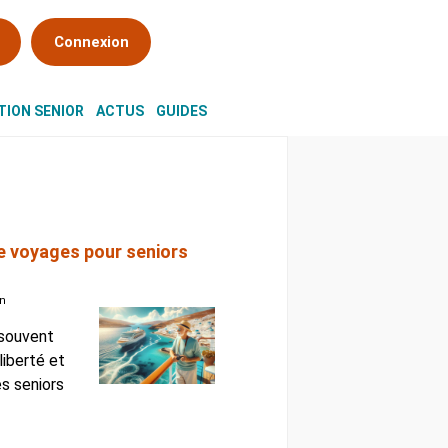
Connexion
ION SENIOR
ACTUS
GUIDES
e voyages pour seniors
an
 souvent
iberté et
es seniors