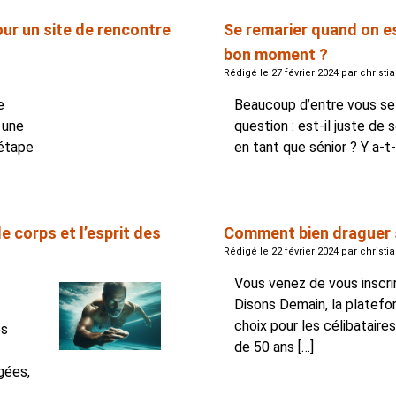
our un site de rencontre
Se remarier quand on es
bon moment ?
Rédigé le 27 février 2024 par christi
e
Beaucoup d’entre vous se
 une
question : est-il juste de 
 étape
en tant que sénior ? Y a-t-i
le corps et l’esprit des
Comment bien draguer 
Rédigé le 22 février 2024 par christi
Vous venez de vous inscri
Disons Demain, la platef
choix pour les célibataire
es
de 50 ans […]
gées,