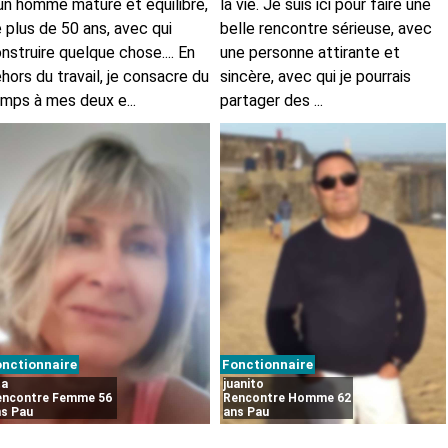
un homme mature et équilibré,
la vie. Je suis ici pour faire une
 plus de 50 ans, avec qui
belle rencontre sérieuse, avec
nstruire quelque chose.... En
une personne attirante et
hors du travail, je consacre du
sincère, avec qui je pourrais
mps à mes deux e...
partager des ...
onctionnaire
Fonctionnaire
ta
juanito
encontre Femme 56
Rencontre Homme 62
ns Pau
ans Pau