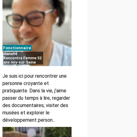
Fonctionnaire
diane94
Rencontre Femme 52
ans Ivry-sur-Seine
Je suis ici pour rencontrer une
personne croyante et
pratiquante. Dans la vie, j'aime
passer du temps à lire, regarder
des documentaires, visiter des
musées et explorer le
développement person...