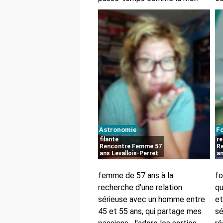
Astronomie
F
filante
r
Rencontre Femme 57
R
ans Levallois-Perret
a
femme de 57 ans à la
fo
recherche d'une relation
qu
sérieuse avec un homme entre
et
45 et 55 ans, qui partage mes
sé