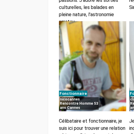
passions. J'adore les sorties
ré
culturelles, les balades en
Si
pleine nature, l'astronomie
amateu...
Fonctionnaire
F
nicocannes
cl
Rencontre Homme 53
R
ans Cannes
a
Célibataire et fonctionnaire, je
Je
suis ici pour trouver une relation
in