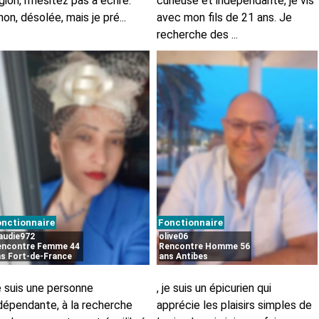
gion, n'hésitez pas à écrire.
curieuse et indépendante, je vis
non, désolée, mais je pré...
avec mon fils de 21 ans. Je
recherche des ...
onctionnaire
Fonctionnaire
audie972
olive06
encontre Femme 44
Rencontre Homme 56
ns Fort-de-France
ans Antibes
 suis une personne
, je suis un épicurien qui
dépendante, à la recherche
apprécie les plaisirs simples de