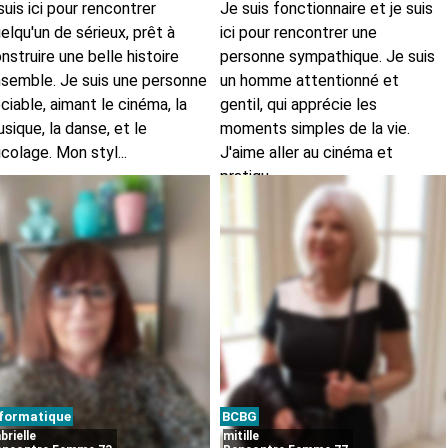
suis ici pour rencontrer
Je suis fonctionnaire et je suis
elqu'un de sérieux, prêt à
ici pour rencontrer une
nstruire une belle histoire
personne sympathique. Je suis
semble. Je suis une personne
un homme attentionné et
ciable, aimant le cinéma, la
gentil, qui apprécie les
sique, la danse, et le
moments simples de la vie.
icolage. Mon styl...
J'aime aller au cinéma et
pratiqu...
nformatique
BCBG
brielle
mitille