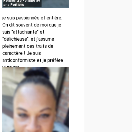
Rencontre Femme 59
ans Poitiers
je suis passionnée et entière.
On dit souvent de moi que je
suis "attachiante" et
"délichieuse", et j'assume
pleinement ces traits de
caractère ! Je suis
anticonformiste et je préfère
vivre ma ...