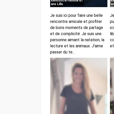
Rencontre Femme 67
R
ans Lille
a
Je suis ici pour faire une belle
Je
rencontre amicale et profiter
pu
de bons moments de partage
ic
et de complicité. Je suis une
li
personne aimant la natation, la
cœ
lecture et les animaux. J'aime
et
passer du te...