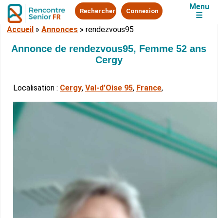
Menu
Rechercher
Connexion
☰
Accueil
»
Annonces
»
rendezvous95
Annonce de rendezvous95, Femme 52 ans
Cergy
Localisation :
Cergy
,
Val-d’Oise 95
,
France
,