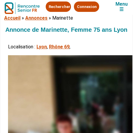
Menu
Rechercher
Connexion
☰
Accueil
»
Annonces
»
Marinette
Annonce de Marinette, Femme 75 ans Lyon
Localisation :
Lyon
,
Rhône 69
,