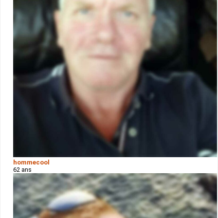
hommecool
62 ans