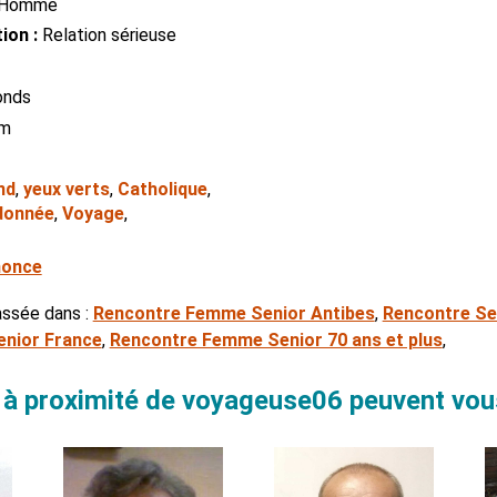
Homme
ion :
Relation sérieuse
onds
cm
nd
,
yeux verts
,
Catholique
,
ndonnée
,
Voyage
,
nonce
assée dans :
Rencontre Femme Senior Antibes
,
Rencontre Sen
nior France
,
Rencontre Femme Senior 70 ans et plus
,
à proximité de voyageuse06 peuvent vous