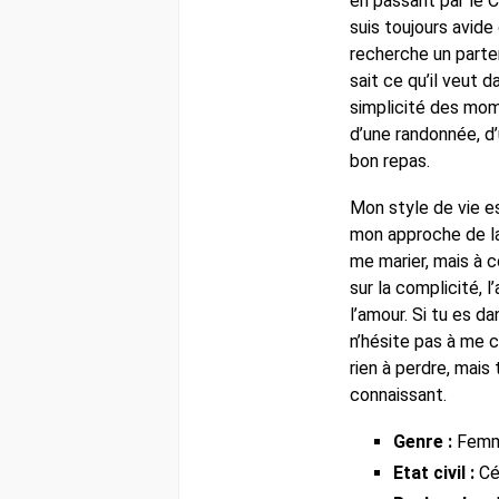
en passant par le 
suis toujours avide
recherche un parten
sait ce qu’il veut d
simplicité des mome
d’une randonnée, d’
bon repas.
Mon style de vie 
mon approche de la
me marier, mais à c
sur la complicité, l
l’amour. Si tu es d
n’hésite pas à me co
rien à perdre, mais
connaissant.
Genre :
Fem
Etat civil :
Cél