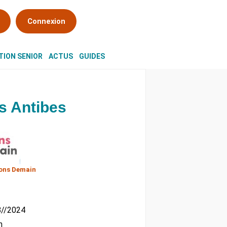
Connexion
ION SENIOR
ACTUS
GUIDES
s Antibes
ons Demain
08//2024
m