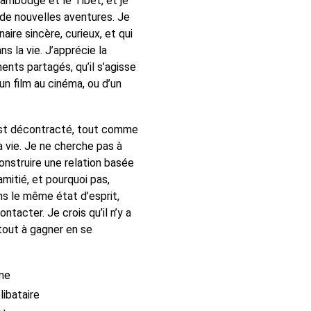
Cambodge et le Tibet, et je
 de nouvelles aventures. Je
aire sincère, curieux, et qui
ans la vie. J’apprécie la
nts partagés, qu’il s’agisse
un film au cinéma, ou d’un
est décontracté, tout comme
 vie. Je ne cherche pas à
onstruire une relation basée
’amitié, et pourquoi pas,
ans le même état d’esprit,
ntacter. Je crois qu’il n’y a
 tout à gagner en se
me
ibataire