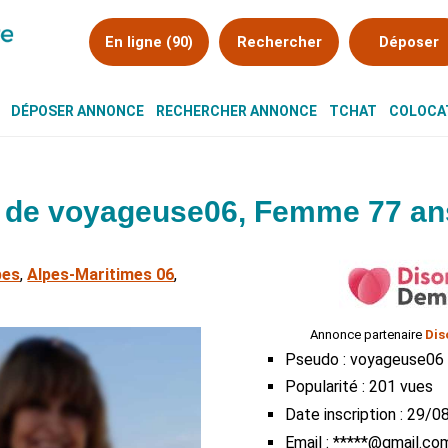
En ligne (90)
Rechercher
Déposer
DÉPOSER ANNONCE
RECHERCHER ANNONCE
TCHAT
COLOCAT
de voyageuse06, Femme 77 an
bes
,
Alpes-Maritimes 06
,
Annonce partenaire
Dis
Pseudo : voyageuse06
Popularité : 201 vues
Date inscription : 29/
Email : *****@gmail.co