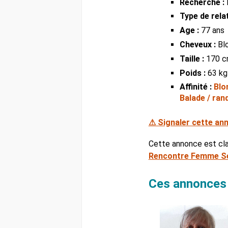
Recherche :
Type de relat
Age :
77 ans
Cheveux :
Bl
Taille :
170 
Poids :
63 kg
Affinité :
Blo
Balade / ra
⚠ Signaler cette an
Cette annonce est cl
Rencontre Femme Se
Ces annonces 