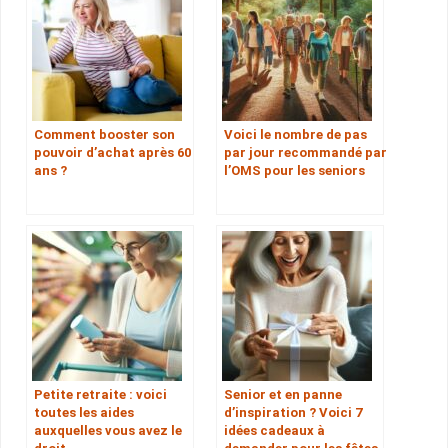
Comment booster son
Voici le nombre de pas
pouvoir d’achat après 60
par jour recommandé par
ans ?
l’OMS pour les seniors
Petite retraite : voici
Senior et en panne
toutes les aides
d’inspiration ? Voici 7
auxquelles vous avez le
idées cadeaux à