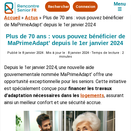
Menu
Rechercher
Connexion
☰
Accueil
»
Actus
»
Plus de 70 ans : vous pouvez bénéficier
de MaPrimeAdapt’ depuis le 1er janvier 2024
Plus de 70 ans : vous pouvez bénéficier de
MaPrimeAdapt’ depuis le 1er janvier 2024
Publié le
8 janvier 2024
. Mis à jour le : 8 janvier 2024 - Temps de lecture : 2
minutes
Depuis le 1er janvier 2024, une nouvelle aide
gouvernementale nommée MaPrimeAdapt’ offre une
opportunité exceptionnelle pour les seniors. Cette initiative
est spécialement conçue pour
financer les travaux
d’adaptation nécessaires dans les
logements
, assurant
ainsi un meilleur confort et une sécurité accrue.