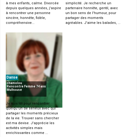
à mes enfants, calme. Divorcée
simplicité. Je recherche un
depuis quelques années, j'aspire
partenaire honnête, gentil, avec
à rencontrer une personne
un bon sens de l'humour, pour
sincère, honnête, fidèle,
partager des moments
compréhensive...
agréables. J'aime les balades, ...
Danse
chamolou
Rencontre Femme 74 ans
Mulhouse
Je suis ici pour rencontrer
quelqu'un de sérieux avec qui
partager les moments précieux
de la vie. Trouver sans chercher
est ma devise. J'apprécie les
activités simples mais
enrichissantes comme ...