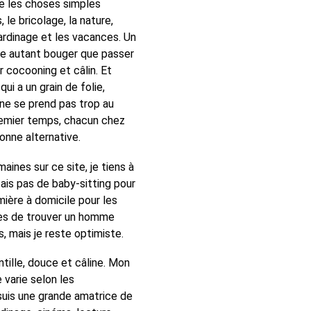
e les choses simples
le bricolage, la nature,
 jardinage et les vacances. Un
e autant bouger que passer
 cocooning et câlin. Et
ui a un grain de folie,
ne se prend pas trop au
remier temps, chacun chez
onne alternative.
ines sur ce site, je tiens à
fais pas de baby-sitting pour
irmière à domicile pour les
ces de trouver un homme
, mais je reste optimiste.
ntille, douce et câline. Mon
 varie selon les
suis une grande amatrice de