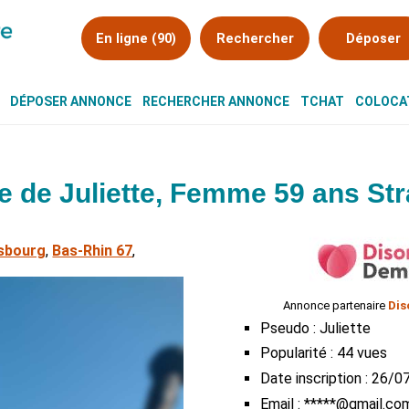
En ligne (90)
Rechercher
Déposer
DÉPOSER ANNONCE
RECHERCHER ANNONCE
TCHAT
COLOCAT
 de Juliette, Femme 59 ans St
sbourg
,
Bas-Rhin 67
,
Annonce partenaire
Dis
Pseudo : Juliette
Popularité : 44 vues
Date inscription : 26/
Email : *****@gmail.co