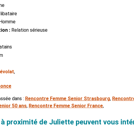
me
ibataire
Homme
ion :
Relation sérieuse
atains
cm
évolat
,
nonce
assée dans :
Rencontre Femme Senior Strasbourg
,
Rencontre
nior 50 ans
,
Rencontre Femme Senior France
,
 proximité de Juliette peuvent vous inté