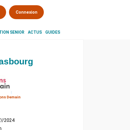
Connexion
ION SENIOR
ACTUS
GUIDES
rasbourg
ons Demain
07//2024
m