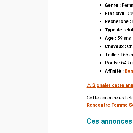
Genre :
Fem
Etat civil :
Cél
Recherche :
Type de relat
Age :
59 ans
Cheveux :
Ch
Taille :
165 
Poids :
64 kg
Affinité :
Bén
⚠ Signaler cette an
Cette annonce est cl
Rencontre Femme Se
Ces annonces à