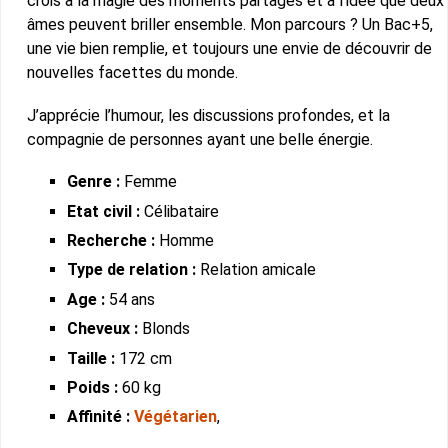
crois à la magie des moments partagés et à l’idée que deux
âmes peuvent briller ensemble. Mon parcours ? Un Bac+5,
une vie bien remplie, et toujours une envie de découvrir de
nouvelles facettes du monde.
J’apprécie l’humour, les discussions profondes, et la
compagnie de personnes ayant une belle énergie.
Genre :
Femme
Etat civil :
Célibataire
Recherche :
Homme
Type de relation :
Relation amicale
Age :
54 ans
Cheveux :
Blonds
Taille :
172 cm
Poids :
60 kg
Affinité :
Végétarien
,