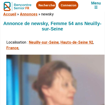
Menu
Rechercher
Connexion
☰
Accueil
»
Annonces
»
newsky
Annonce de newsky, Femme 54 ans Neuilly-
sur-Seine
Localisation :
Neuilly-sur-Seine
,
Hauts-de-Seine 92
,
France
,